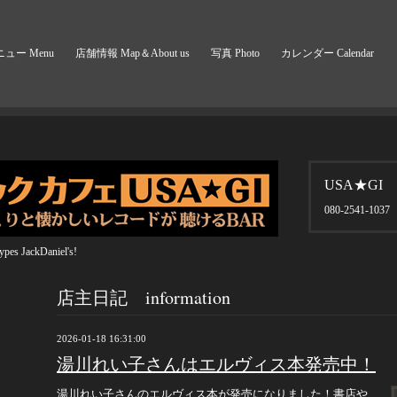
ュー Menu
店舗情報 Map＆About us
写真 Photo
カレンダー Calendar
USA★GI
080-2541-1037
pes JackDaniel's!
店主日記 information
2026-01-18 16:31:00
湯川れい子さんはエルヴィス本発売中！
湯川れい子さんのエルヴィス本が発売になりました！書店や