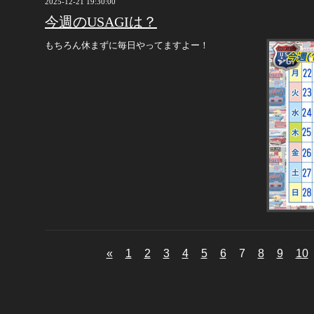
2025-12-21 19:30:00
今週のUSAGIは？
もちろん休まずに毎日やってますよー！
«
1
2
3
4
5
6
7
8
9
10