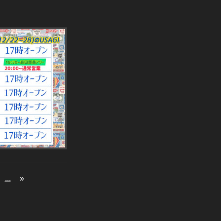
...
»