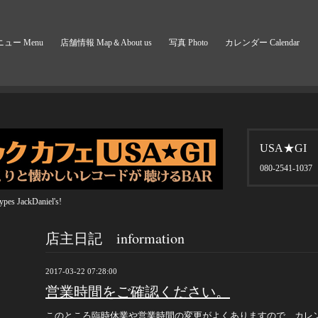
ュー Menu
店舗情報 Map＆About us
写真 Photo
カレンダー Calendar
USA★GI
080-2541-1037
pes JackDaniel's!
店主日記 information
2017-03-22 07:28:00
営業時間をご確認ください。
このところ臨時休業や営業時間の変更がよくありますので、カレ