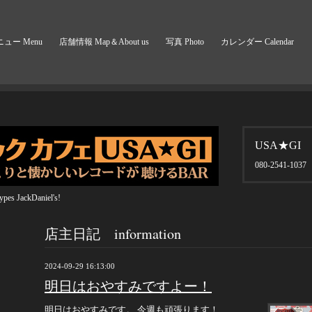
ュー Menu
店舗情報 Map＆About us
写真 Photo
カレンダー Calendar
USA★GI
080-2541-1037
pes JackDaniel's!
店主日記 information
2024-09-29 16:13:00
明日はおやすみですよー！
明日はおやすみです。 今週も頑張ります！