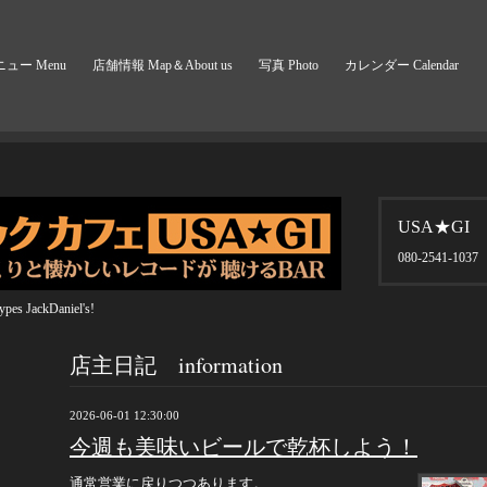
ュー Menu
店舗情報 Map＆About us
写真 Photo
カレンダー Calendar
USA★GI
080-2541-1037
pes JackDaniel's!
店主日記 information
2026-06-01 12:30:00
今週も美味いビールで乾杯しよう！
通常営業に戻りつつあります。