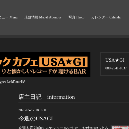
ュー Menu
店舗情報 Map＆About us
写真 Photo
カレンダー Calendar
USA★GI
080-2541-1037
pes JackDaniel's!
店主日記 information
2026-05-17 18:55:00
今週のUSAGI
今週も変則的なスケジュールですが、お付き合いよろ