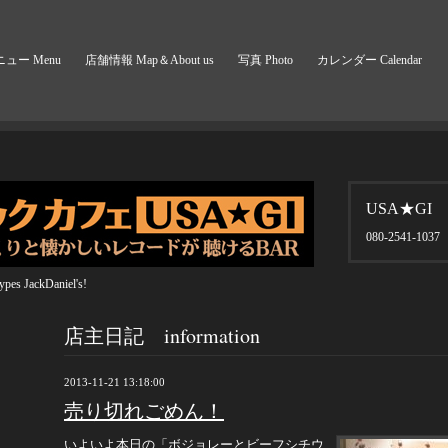
ュー Menu
店舗情報 Map＆About us
写真 Photo
カレンダー Calendar
USA★GI
080-2541-1037
pes JackDaniel's!
店主日記 information
2013-11-21 13:18:00
売り切れごめん！
いよいよ本日の「ボジョレーとビーフシチウ