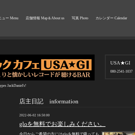
ュー Menu
店舗情報 Map＆About us
写真 Photo
カレンダー Calendar
USA★GI
080-2541-1037
pes JackDaniel's!
店主日記 information
2022-06-02 16:50:00
gloを無料でお楽しみください。
今日からご希望の方にはgloを無料で吸っても