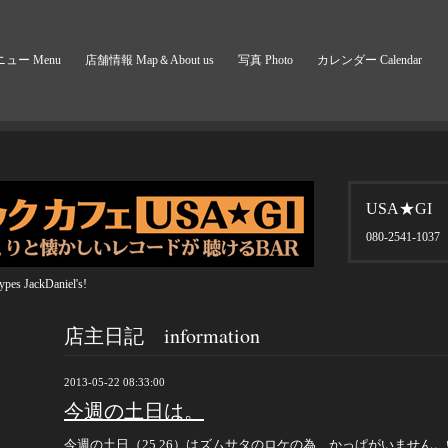
ュー Menu
店舗情報 Map＆About us
写真 Photo
カレンダー Calendar
USA★GI
080-2541-1037
pes JackDaniel's!
店主日記 information
2013-05-22 08:33:00
今週の土日は。
今週の土日（25.26）はズムサタのロケの為、かっぱがいません