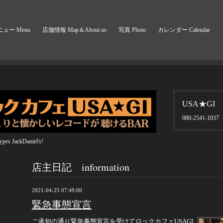
ュー Menu
店舗情報 Map＆About us
写真 Photo
カレンダー Calendar
USA★GI
080-2541-1037
pes JackDaniel's!
店主日記 information
2021-04-25 07:49:00
緊急事態宣言
ご承知の通り緊急事態宣言を受けてロックカフェUSAGI