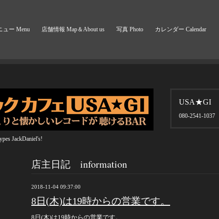
ュー Menu
店舗情報 Map＆About us
写真 Photo
カレンダー Calendar
USA★GI
080-2541-1037
pes JackDaniel's!
店主日記 information
2018-11-04 09:37:00
8日(木)は19時からの営業です。
8日(木)は19時からの営業です。