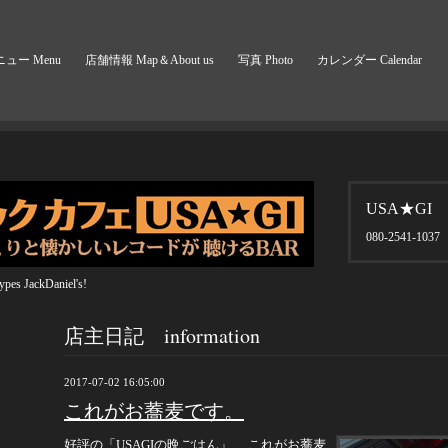
ュー Menu
店舗情報 Map＆About us
写真 Photo
カレンダー Calendar
USA★GI
080-2541-1037
pes JackDaniel's!
店主日記 information
2017-07-02 16:05:00
これがお蕎麦です。
好評の「USAGIの晩ごはん」、 これがお蕎麦