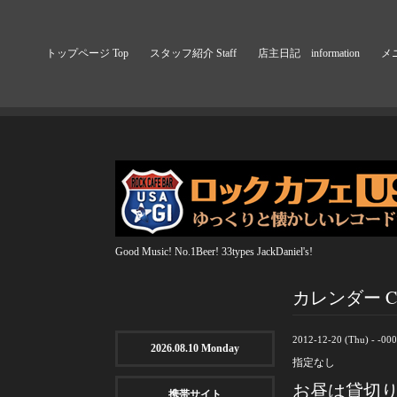
トップページ Top
スタッフ紹介 Staff
店主日記 information
メニ
Good Music! No.1Beer! 33types JackDaniel's!
カレンダー Cal
2012-12-20 (Thu) - -00
2026.08.10 Monday
指定なし
お昼は貸切
携帯サイト