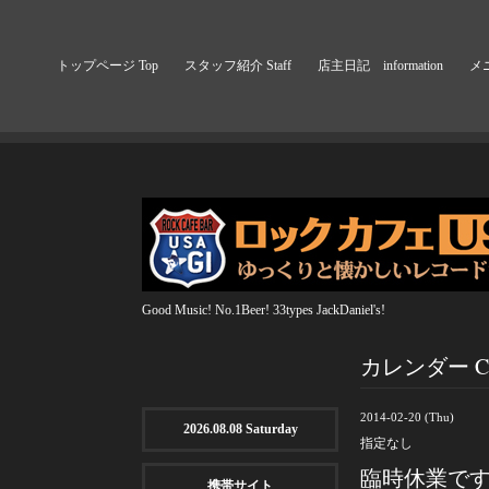
トップページ Top
スタッフ紹介 Staff
店主日記 information
メニ
Good Music! No.1Beer! 33types JackDaniel's!
カレンダー Cal
2014-02-20 (Thu)
2026.08.08 Saturday
指定なし
臨時休業で
携帯サイト