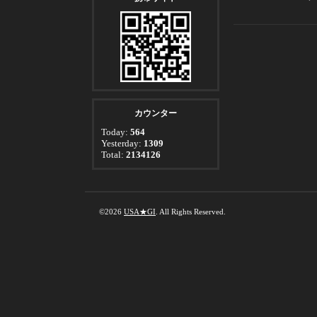
カウンター
Today:
564
Yesterday:
1309
Total:
2134126
©2026
USA★GI
. All Rights Reserved.