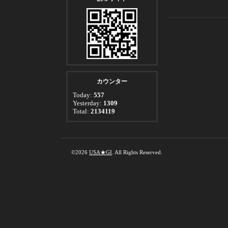
カウンター
Today:
557
Yesterday:
1309
Total:
2134119
©2026
USA★GI
. All Rights Reserved.