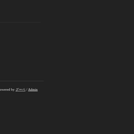
owered by
グーペ
/
Admin