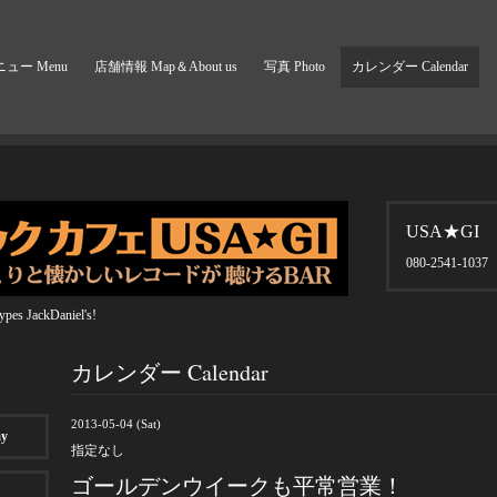
ュー Menu
店舗情報 Map＆About us
写真 Photo
カレンダー Calendar
USA★GI
080-2541-1037
pes JackDaniel's!
カレンダー Calendar
2013-05-04 (Sat)
ay
指定なし
ゴールデンウイークも平常営業！