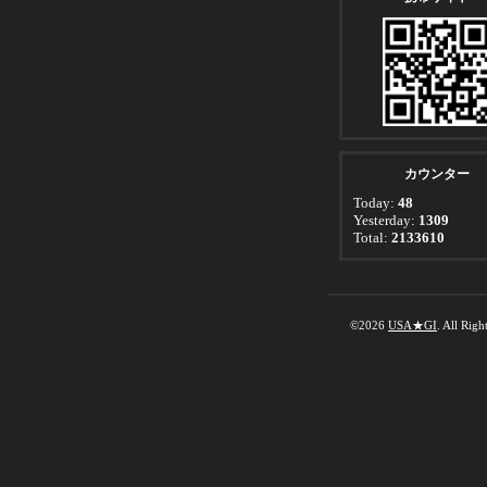
カウンター
Today:
48
Yesterday:
1309
Total:
2133610
©2026
USA★GI
. All Righ