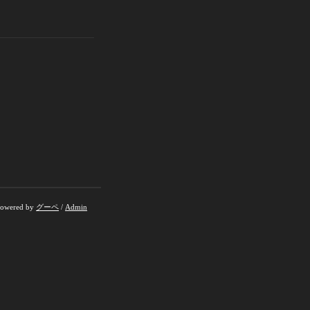
owered by
グーペ
/
Admin