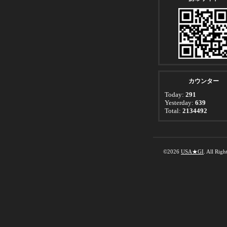
カウンター
Today:
291
Yesterday:
639
Total:
2134492
©2026
USA★GI
. All Righ