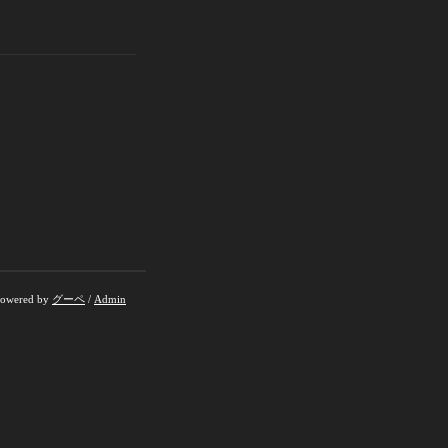
owered by
グーペ
/
Admin