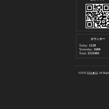
カウンター
Today:
1228
Yesterday:
1600
Total:
2133481
©2026
USA★GI
. All Righ