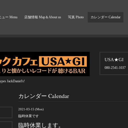
ュー Menu
店舗情報 Map＆About us
写真 Photo
カレンダー Calendar
USA★GI
080-2541-1037
pes JackDaniel's!
カレンダー Calendar
2021-03-15 (Mon)
臨時休業です
臨時休業します。