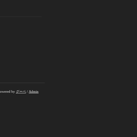
owered by
グーペ
/
Admin