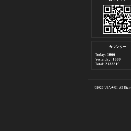
カウンター
Today:
1066
Yesterday:
1600
Total:
2133319
©2026
USA★GI
. All Righ