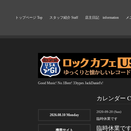
トップページ Top
スタッフ紹介 Staff
店主日記 information
メニ
Good Music! No.1Beer! 33types JackDaniel's!
カレンダー Cal
2020-09-20 (Sun)
2026.08.10 Monday
臨時休業です
臨時休業で
携帯サイト