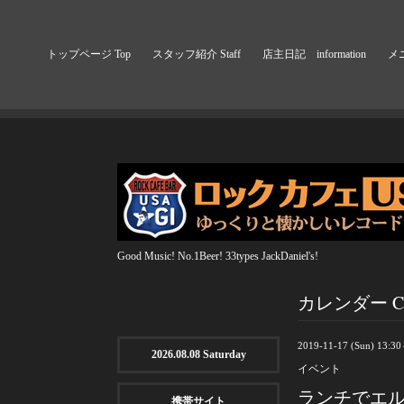
トップページ Top
スタッフ紹介 Staff
店主日記 information
メニ
Good Music! No.1Beer! 33types JackDaniel's!
カレンダー Cal
2019-11-17 (Sun) 13:3
2026.08.08 Saturday
イベント
ランチでエ
携帯サイト