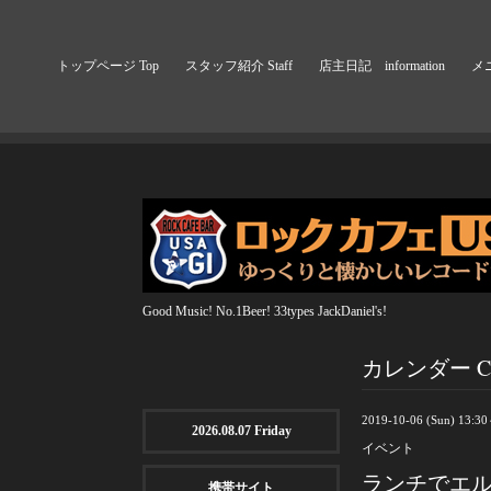
トップページ Top
スタッフ紹介 Staff
店主日記 information
メニ
Good Music! No.1Beer! 33types JackDaniel's!
カレンダー Cal
2019-10-06 (Sun) 13:3
2026.08.07 Friday
イベント
ランチでエ
携帯サイト