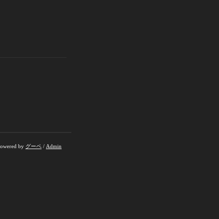
owered by
グーペ
/
Admin