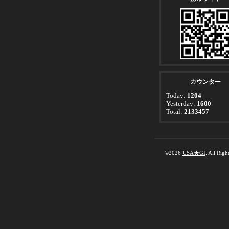
カウンター
Today:
1204
Yesterday:
1600
Total:
2133457
©2026
USA★GI
. All Righ