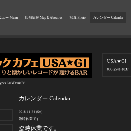
ュー Menu
店舗情報 Map＆About us
写真 Photo
カレンダー Calendar
USA★GI
080-2541-1037
pes JackDaniel's!
カレンダー Calendar
2018-11-24 (Sat)
臨時休業です
臨時休業です。