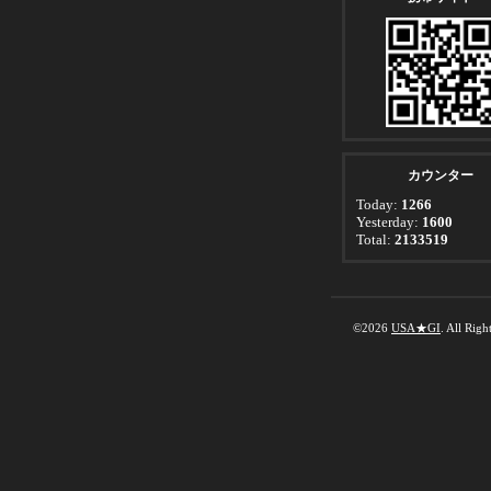
カウンター
Today:
1266
Yesterday:
1600
Total:
2133519
©2026
USA★GI
. All Righ