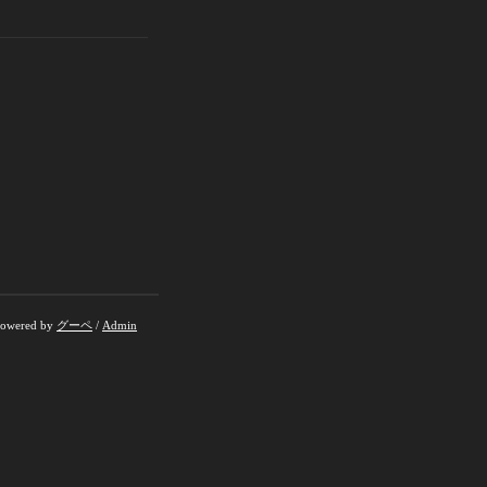
owered by
グーペ
/
Admin