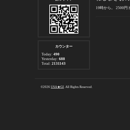
19時から。 2500
カウンター
Today:
490
Yesterday:
688
Total:
2131143
©2026
USA★GI
. All Rights Reserved.