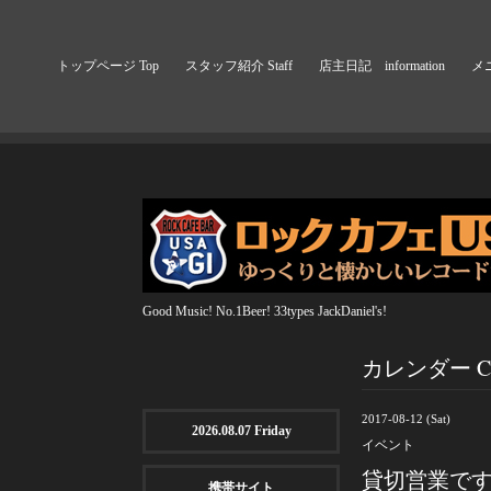
トップページ Top
スタッフ紹介 Staff
店主日記 information
メニ
Good Music! No.1Beer! 33types JackDaniel's!
カレンダー Cal
2017-08-12 (Sat)
2026.08.07 Friday
イベント
貸切営業で
携帯サイト