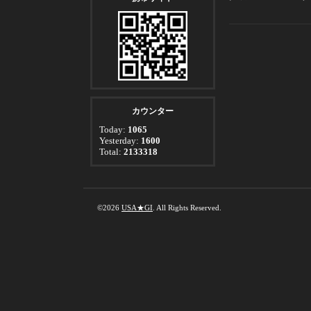
カウンター
Today:
1065
Yesterday:
1600
Total:
2133318
©2026
USA★GI
. All Rights Reserved.