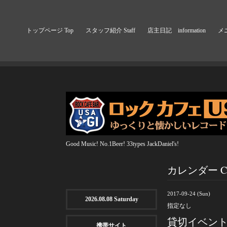
トップページ Top
スタッフ紹介 Staff
店主日記 information
メニ
Good Music! No.1Beer! 33types JackDaniel's!
カレンダー Cal
2017-09-24 (Sun)
2026.08.08 Saturday
指定なし
貸切イベン
携帯サイト