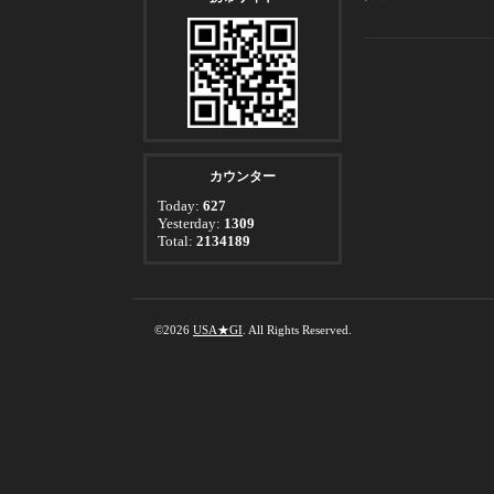
カウンター
Today:
627
Yesterday:
1309
Total:
2134189
©2026
USA★GI
. All Rights Reserved.