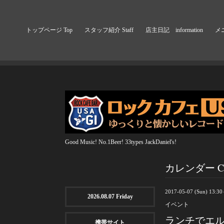
トップページ Top
スタッフ紹介 Staff
店主日記 information
メニ
Good Music! No.1Beer! 33types JackDaniel's!
カレンダー Cal
2017-05-07 (Sun) 13:3
2026.08.07 Friday
イベント
ランチでエ
携帯サイト