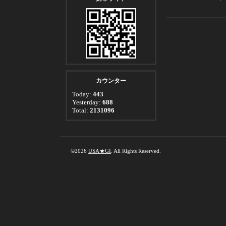
カウンター
Today:
443
Yesterday:
688
Total:
2131096
©2026
USA★GI
. All Rights Reserved.