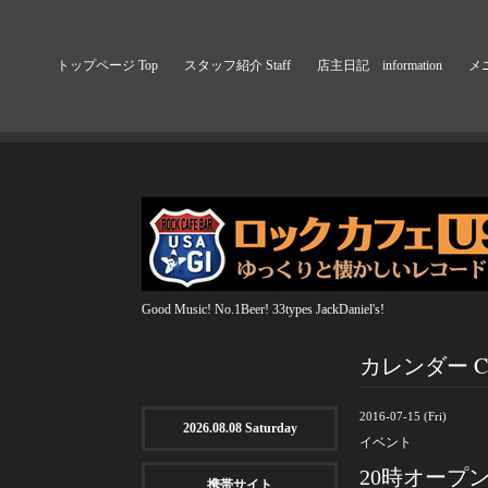
トップページ Top
スタッフ紹介 Staff
店主日記 information
メニ
Good Music! No.1Beer! 33types JackDaniel's!
カレンダー Cal
2016-07-15 (Fri)
2026.08.08 Saturday
イベント
20時オープ
携帯サイト