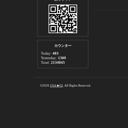
カウンター
Today:
483
Yesterday:
1309
Total:
2134045
©2026
USA★GI
. All Rights Reserved.