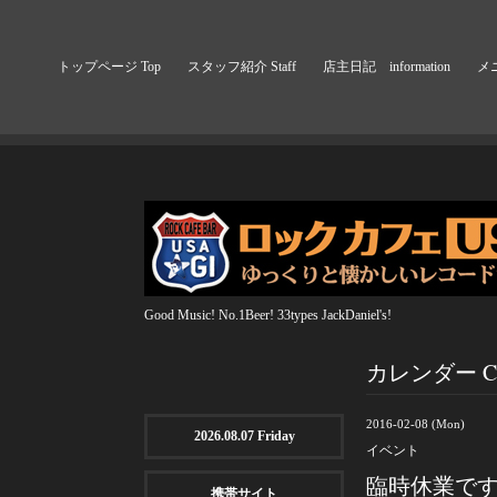
トップページ Top
スタッフ紹介 Staff
店主日記 information
メニ
Good Music! No.1Beer! 33types JackDaniel's!
カレンダー Cal
2016-02-08 (Mon)
2026.08.07 Friday
イベント
臨時休業で
携帯サイト