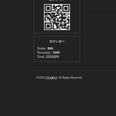
カウンター
Today:
866
Yesterday:
1600
Total:
2133119
©2026
USA★GI
. All Rights Reserved.